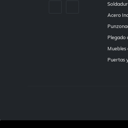
Soldadur
Acero In
Punzonad
Plegado 
Muebles 
Puertas y