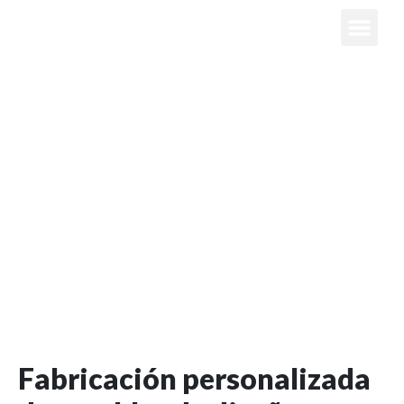
Muebles de Diseño en
Usera
Muebles de diseño únicos en Usera para hogares y
negocios. Personalización y calidad sin comparación.
Fabricación personalizada